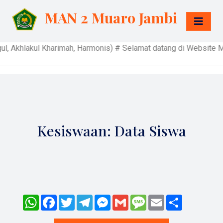
MAN 2 Muaro Jambi
khlakul Kharimah, Harmonis) # Selamat datang di Website MAN
Kesiswaan: Data Siswa
WhatsApp
Facebook
Twitter
Telegram
Messenger
Gmail
Message
Email
Share